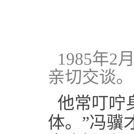
1985年
亲切交谈。
他常叮咛
体。”冯骥