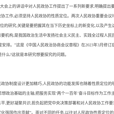
大会上的讲话中对人民政协工作提出了一系列新要求
,
明确提出
政协工作
,
必须坚持人民政协的性质定位。两次人民政协重要会议均
位的研究
,
关键是要把握其在当下历史坐标上的新变化
,
以及产生
重要机构
,
是我国政治生活中发扬社会主义民主、实践全过程人民
度安排。”这是《中国人民政治协商会议章程》在
2023
年
3
月修订
是什么
?
这就是本研究想要探究的问题。
民政协制度设计更加精巧
,
人民政协的功能发挥也随着性质定位的
思想政治基础的主轴
,
把服务实现‘两个一百年’奋斗目标作为工作
水平
,
更好凝聚共识
,
担负起把党中央决策部署和对人民政协工作要
化强国作出贡献”。面对不同的任务
,
以往对人民政协性质定位的