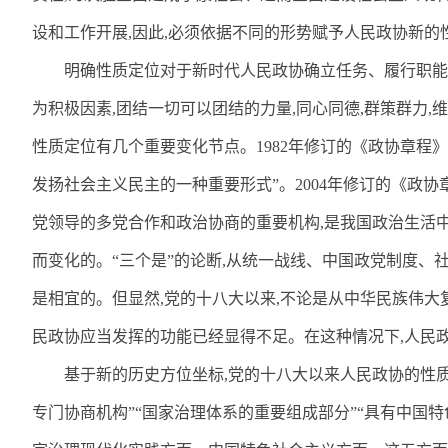
设和工作开展
,
因此
,
必须依据不同的形势赋予人民政协新的
明确性质定位对于新时代人民政协确立任务、履行职能
为积极因素
,
团结一切可以团结的力量
,
同心同德
,
群策群力
,
维
性质定位有几个重要变化节点。
1982
年修订的《政协章程》
发扬社会主义民主的一种重要形式”。
2004
年修订的《政协
党领导的多党合作和政治协商的重要机构
,
是我国政治生活
而变化的。“三个是”的论断
,
从统一战线、中国政党制度、
是相宜的。但显然
,
党的十八大以来
,
不论是从中华民族伟大
民政协应当发挥的功能已经显得不足。在这种情况下
,
人民
基于新的历史方位坐标
,
党的十八大以来人民政协的性
专门协商机构”“国家治理体系的重要组成部分”“具有中国