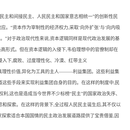
民主和间接民主、人民民主和国家意志相统一”的创新性民
应。“资本作为宰制性的经济权力
,
采取‘向外扩张’与‘向内吸
。”对于政治现代性来说
,
资本逻辑同样是现代政治发展的基
最高形式。但在资本逻辑的入侵下
,
韦伯理想中的官僚制却在
侵入下
,
腐败、过度理性化、冷漠、红带主义
具理性价值
,
异化为工具的主人———利益集团。这些利益集
道这些手段来实现利益集团自身的目的。在这样的制度中
,
民
权利
,
这也是造成当今世界不少标榜“民主”的国家政治失序、
思和探索。在这样的背景下
,
全过程人民民主诞生后
,
其不仅以
家探索适合本国国情的民主政治发展道路提供了宝贵借鉴
,
因