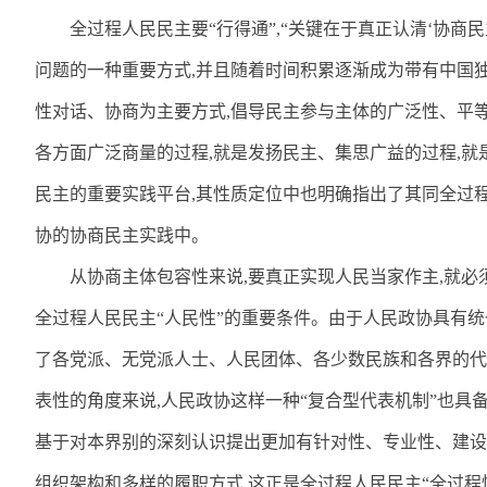
全过程人民民主要“行得通”
,
“关键在于真正认清‘协商
问题的一种重要方式
,
并且随着时间积累逐渐成为带有中国独
性对话、协商为主要方式
,
倡导民主参与主体的广泛性、平
各方面广泛商量的过程
,
就是发扬民主、集思广益的过程
,
就
民主的重要实践平台
,
其性质定位中也明确指出了其同全过
协的协商民主实践中。
从协商主体包容性来说
,
要真正实现人民当家作主
,
就必
全过程人民民主“人民性”的重要条件。由于人民政协具有
了各党派、无党派人士、人民团体、各少数民族和各界的代
表性的角度来说
,
人民政协这样一种“复合型代表机制”也具
基于对本界别的深刻认识提出更加有针对性、专业性、建设
组织架构和多样的履职方式
,
这正是全过程人民民主“全过程