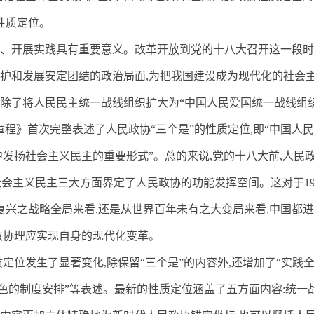
性质定位。
、开展实践具有重要意义。改革开放到党的十八大召开这一段时
护和发展安定团结的政治局面
,
为把我国建设成为现代化的社会主
除了将人民民主统一战线组织扩大为“中国人民爱国统一战线组织
章程》首次完整表述了人民政协“三个是”的性质定位
,
即“中国人
中发扬社会主义民主的重要形式”。总的来说
,
党的十八大前
,
人民
社会主义民主三大方面界定了人民政协的功能发挥空间。这对于
1
复兴之战略全局来看
,
还是从世界百年未有之大变局来看
,
中国都进
政协理应实现自身的现代化变革。
质定位发生了显著变化
,
除保留“三个是”的内容外
,
还增加了“实践
特色的制度安排”等表述。最新的性质定位涵盖了五方面内容
:
统一