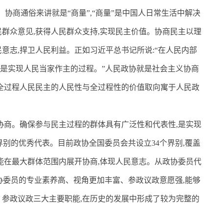
。协商通俗来讲就是“商量”
,
“商量”是中国人日常生活中解决
民群众意见
,
获得人民群众支持
,
实现民主价值。协商民主以理
民意志
,
捍卫人民利益。正如习近平总书记所说
:
“在人民内部
是实现人民当家作主的过程。”人民政协就是社会主义协商
全过程人民民主的人民性与全过程性的价值取向寓于人民政
协商。确保参与民主过程的群体具有广泛性和代表性
,
是实现
界别的优秀代表。目前政协全国委员会共设立
34
个界别
,
覆盖
能在最大群体范围内展开协商
,
体现人民意志。从政协委员代
协委员的专业素养高、视角更加丰富、参政议政意愿强
,
能够
、参政议政三大主要职能
,
在历史的发展中形成了较为完整的