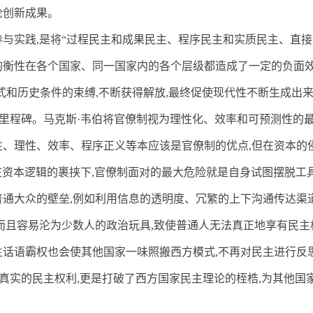
论创新成果。
参与实践
,
是将“过程民主和成果民主、程序民主和实质民主、直接
均衡性在各个国家、同一国家内的各个层级都造成了一定的负面效
式和历史条件的束缚
,
不断获得解放
,
最终促使现代性不断生成出来
个里程碑。马克斯·韦伯将官僚制视为理性化、效率和可预测性的
性、理性、效率、程序正义等本应该是官僚制的优点
,
但在资本的
在资本逻辑的裹挟下
,
官僚制面对的最大危险就是自身试图摆脱工
普通大众的壁垒
,
例如利用信息的透明度、冗繁的上下沟通传达渠
而且容易沦为少数人的政治玩具
,
致使普通人无法真正地享有民主
主话语霸权也会使其他国家一味照搬西方模式
,
不再对民主进行反
最真实的民主权利
,
更是打破了西方国家民主理论的桎梏
,
为其他国