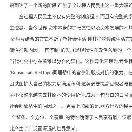
识到达了一个新的阶段
,
产生了全过程人民民主这一重大理
全过程人民民主不仅有完整的制度程序
,
而且有完整的
主理念。当今世界
,
资本本身的扩张属性以及资本发展的不
收’相互结合的方式不断型塑社会生活
,
使其挣脱传统生活方
础性推动内因。“官僚制”的发展是现代性在政治领域的一
当代社会中存在着难以弥合的异化。这种异化表现为
:
专业
(BureaucraticRedTape)
同理想中的官僚制形成对抗的张力。
团试图扩大自己的权力以满足私利
,
这势必要提高官僚者与
主不仅越来越失去其原本的使用价值
,
成为一句苍白的口号
,
社会乱象丛生的原因之一。更雪上加霜的是
,
西方世界的民
“全链条、全方位、全覆盖”的特性确保了人民享有最广泛
此产生了广泛而深远的世界意义。