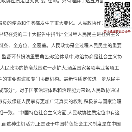
民政协性质定位究竟“变”在哪。只有理解了这五方面内容
,
才
肩负的使命和任务都发生了重大变化。人民政协作为最广泛
书记在党的二十大报告中指出
:
“全过程人民民主是社会主义
链条、全方位、全覆盖。人民政协是全过程人民民主的重要
、监督环节扮演重要角色
;
政治体系中
,
政治协商是社会主义协
人民政协的协商范围进一步扩大
,
涵盖国家各项事业各项工
主的重要渠道和专门协商机构。最新性质定位进一步从民主
成部分”。对于国家治理体系和治理能力来说
,
人民政协通过
够有效保证人民享有更加广泛真实的权利
,
积极参与国家治理
相一致。”中国特色社会主义方面
,
人民政协性质定位中有这
力
,
而这种生机活力
,
正是源于中国特色社会主义制度是在中国