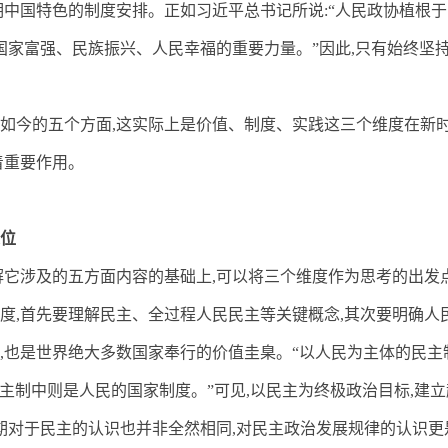
明中国特色的制度安排。正如习近平总书记所说
:
“人民政协植根
国家富强、民族振兴、人民幸福的重要力量。”因此
,
只有始终坚
如今的五个方面
,
这实际上是价值、制度、实践这三个维度在新
着重要作用。
位
解它涉及的五方面内容的基础上
,
可以将三个维度作为思考的出发
度
,
首先要理解民主、全过程人民民主等关键概念
,
其次要明确人
,
也是世界绝大多数国家奉行的价值圭臬。“以人民为主体的民主
主制中则是人民的国家制度。”可见
,
以民主为终极政治目标
,
建立
期对于民主的认识也并非全然相同
,
对民主政治发展规律的认识更