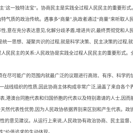
民主’这一独特法宝”。协商民主是实践全过程人民民主的重要形式
特气质的政治传统。遇事多“商量”
,
执政者通过“商量”来听取人
等性
,
意在充分表达意见
,
化解分歧矛盾
,
增进共识
,
最终贯彻党和人
是统一思想、凝聚共识的过程
,
就是科学决策、民主决策的过程
,
就
程人民民主的关系
:
人民政协是实践全过程人民民主的重要形式。
须在尽可能广的范围内就最广泛的议题进行高效、有序、科学的
统一战线组织的性质
,
因此协商主体构成非常广泛
,
涵盖了来自各个
表
,
港澳台同胞代表和归国侨胞的代表以及特别邀请的人士
,
因而
备天然代表性优势
,
因为人民政协依据界别来区别和产生代表。政
性的意见建议。从运行上来说
,
人民政协有政治协商、民主监督
性”价值追求的生动体现。