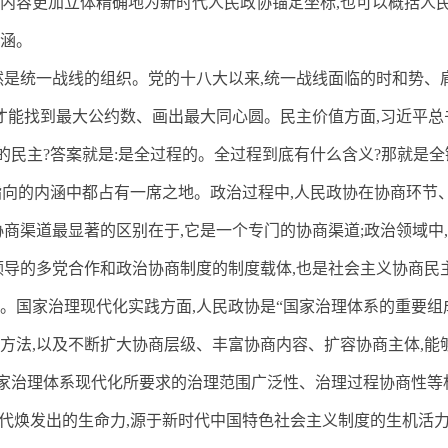
内容更加立体精确地为新时代人民政协锚定坐标
,
也可以概括人
涵。
然是统一战线的组织。党的十八大以来
,
统一战线面临的时和势、
才能找到最大公约数、画出最大同心圆。民主价值方面
,
习近平总
的民主
?
答案就是
:
是全过程的。全过程到底有什么含义
?
那就是全
指向的内涵中都占有一席之地。政治过程中
,
人民政协在协商环节
协商渠道最显著的区别在于
,
它是一个专门的协商渠道
;
政治领域中
,
领导的多党合作和政治协商制度的制度载体
,
也是社会主义协商民
。国家治理现代化实践方面
,
人民政协是“国家治理体系的重要组
方法
,
以及不断扩大协商层级、丰富协商内容、扩容协商主体
,
能
家治理体系现代化所要求的治理范围广泛性、治理过程协商性等
时代焕发出的生命力
,
源于新时代中国特色社会主义制度的生机活