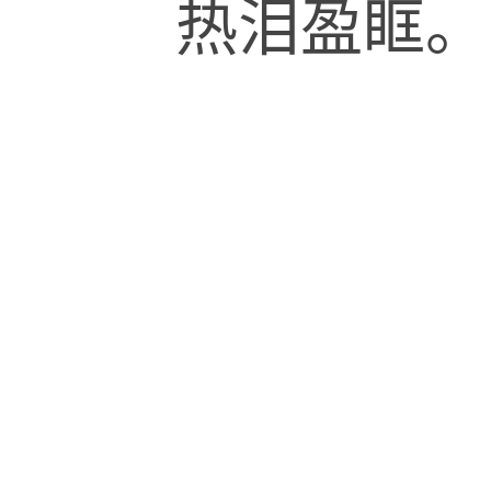
热泪盈眶。