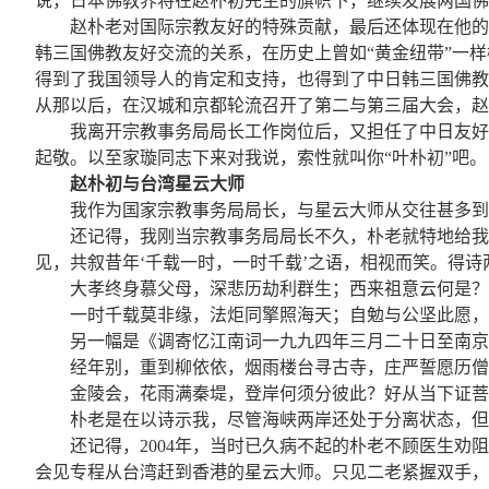
说，日本佛教界将在赵朴初先生的旗帜下，继续发展两国佛
赵朴老对国际宗教友好的特殊贡献，最后还体现在他的
韩三国佛教友好交流的关系，在历史上曾如“黄金纽带”一
得到了我国领导人的肯定和支持，也得到了中日韩三国佛教
从那以后，在汉城和京都轮流召开了第二与第三届大会，赵
我离开宗教事务局局长工作岗位后，又担任了中日友好
起敬。以至家璇同志下来对我说，索性就叫你“叶朴初”吧。
赵朴初与台湾星云大师
我作为国家宗教事务局局长，与星云大师从交往甚多到
还记得，我刚当宗教事务局局长不久，朴老就特地给我
见，共叙昔年‘千载一时，一时千载’之语，相视而笑。得诗
大孝终身慕父母，深悲历劫利群生；西来祖意云何是？
一时千载莫非缘，法炬同擎照海天；自勉与公坚此愿，
另一幅是《调寄忆江南词一九九四年三月二十日至南京
经年别，重到柳依依，烟雨楼台寻古寺，庄严誓愿历僧
金陵会，花雨满秦堤，登岸何须分彼此？好从当下证菩
朴老是在以诗示我，尽管海峡两岸还处于分离状态，但
还记得，2004年，当时已久病不起的朴老不顾医生
会见专程从台湾赶到香港的星云大师。只见二老紧握双手，