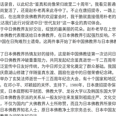
话录音，以此纪念“鉴真和尚像荣归故里二十周年”。我看见普
尚复活了，还是赵朴老再来此寺中了。不止在唐招提寺，一路上
后，在出席奈良佛教界的欢迎宴会时，我干脆就直接借用朴老的两
表达我们此行对促进中日“世代友好”这一事业的真切体会。
于中日佛教界友好交往，绽放的最美丽的花朵。赵朴老早在上世纪
本佛教代表赠送给日本佛教界，在日本佛教界引起强烈反响。不
中国在日殉难烈士遗骨。这两件事开始了新中国佛教界与日本佛
受到了日本佛教界热情友好的接待，这是新中国佛教徒第一次访问日
3年，中日佛教界冲破重重阻力，共同发起纪念鉴真逝世一千二百
泛宣传中日友好传统，为中日邦交正常化奠定了群众基础。我国
庆鼎湖山修建了伴随鉴真东渡、圆寂在途中的日僧荣睿纪念碑。1
举办了玄奘法师逝世一千三百周年纪念大会，有十个国家和地区
。在邓小平、邓颖超的关怀、支持下，1980年，日本唐招提寺
奖，日本庭野和平财团、佛教大学、龙谷大学以及韩国东国大学
日本佛教各宗派的关系从一般友好往来发展到祖庭庄严、文化交
，不仅为国内广大佛教界人士所称赞，而且为日本佛教界所景仰
日本佛教界知名人士，原日本佛教净土宗宗务总长、日本中国友