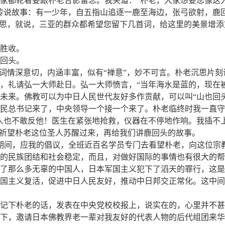
家都轮着要跟朴老合影留念。我笑道：“朴老，大家想要您像这大
传说故事：有一少年，自五指山追逐一鹿至海边，张弓欲射，鹿
所思，就说，三亚的群众都希望您留下几首词，给这里的美景增
胜收。
回头。
首词情深意切，内涵丰富，似有“禅意”，妙不可言。朴老沉思片
，礼请弘一大师赴日。弘一大师愤言，“当年海水是蓝的，现在
未来。佛教可以为中日人民世代友好多作贡献，可以叫“山也回
民总书记来了，中央领导一个接一个来了。朴老临终时我一直守
人也不敢反他！医生在紧张地抢救，仪器在不停地作响。我插不
，祈望朴老这位圣人苏醒过来，再给我们讲鹿回头的故事。
学习期间，应我的倡议，全班近百名学员专门去看望朴老，向这位
的民族团结和社会稳定，而且，对做好国际的事情也有很大的帮
了那么多无辜的中国人，日本军国主义犯下了滔天的罪行，这是
国主义复活，促进中日人民友好，推动中日邦交正常化。这中间
记下朴老的话，发表在中央党校校报上，说实在的，心里并不甚明了
下，邀请日本佛教界老一辈对我友好的代表人物的后代组团来华