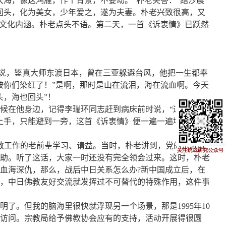
海，像这鸿雁，作个背景，不要动。”朴老笑答：“踏沙晨
回头，化为美女，少年爱之，遂为夫妻。朴老兴致很高，又
添文化内涵。朴老点头不语。第二天，一首《诉衷情》已跃然
刻说，鉴真大师东渡日本，曾在三亚躲避台风，他把一生都奉
被你们染红了！”是啊，那时是山在流泪，海在流血啊。今天
头，海也回头”！
候在他身边，记得李瑞环同志赶到病床前时说，“这是一位
上手，只能避到一旁，这首《诉衷情》便一遍一遍地在我脑
宗教工作的老前辈学习、请益。当时，朴老讲到，党的宗教政
助。听了这话，大家一时还没有完全领会过来。这时，朴老
血海深仇，那么，战后中日关系怎么办?新中国成立后，在
，中日佛教友好交流就发挥过不可替代的特殊作用，这件事
。但我的脑海里很快就浮现另一个场景，那是1995年10
访问。宗教局给予佛教协会应有的支持，活动开展得很圆