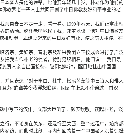
日本客人是他的晚辈，比他要年轻几十岁。朴老作为他们的
本佛教界老一辈人士共同开创了中日佛教友好和平事业的老
亲自去日本走一走，看一看。1999年春天，我们正拿出相
界的活动。赵朴老特地找了我，郑重地谈了他对中日佛教友
继续推动老一辈建立起来的中日友好事业，使之薪火相传。在
。
临济宗、黄檗宗、曹洞宗及新兴教团立正佼成会进行了广泛
友把我当作朴老的使者，特别另眼相看，他们说：“我们最
要负责人亲自出面接待，破例地鸣钟，醒目地挂出中国国
趣，并且表达了对于李白、杜甫、松尾芭蕉等中日诗人和俳人
开且落”的幽美令我浮想联翩，回到车上忍不住诌过一首汉
活动中写下的汉俳。文部大臣听了，颇表钦敬。谈起朴老，谈
之行，不论身在关东，还是行至关西，整个过程中，始终都
内参访，而此时此刻，寺内却回荡着一个中国老人沉着徐缓