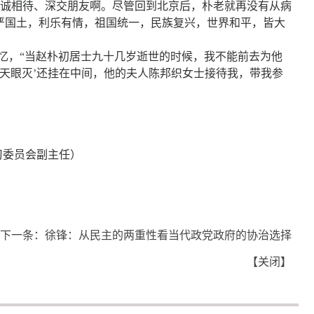
诚相待、深交朋友啊。尽管回到北京后，朴老就再没有从病
严国土，利乐有情，祖国统一，民族复兴，世界和平，皆大
回忆，“当赵朴初居士九十几岁逝世的时候，我不能前去为他
人天眼灭’还挂在中间，他的夫人陈邦织女士接待我，带我参
习委员会副主任）
下一条：
徐锋：从民主的两重性看当代政党政府的协治选择
【
关闭
】