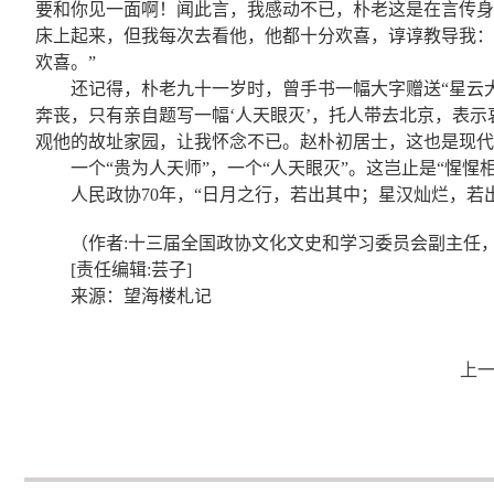
要和你见一面啊！闻此言，我感动不已，朴老这是在言传身
床上起来，但我每次去看他，他都十分欢喜，谆谆教导我：
欢喜。”
还记得，朴老九十一岁时，曾手书一幅大字赠送“星云
奔丧，只有亲自题写一幅‘人天眼灭’，托人带去北京，表
观他的故址家园，让我怀念不已。赵朴初居士，这也是现代
一个“贵为人天师”，一个“人天眼灭”。这岂止是“惺惺
人民政协70年，“日月之行，若出其中；星汉灿烂，若
（作者:十三届全国政协文化文史和学习委员会副主任
[责任编辑:芸子]
来源：望海楼札记
上