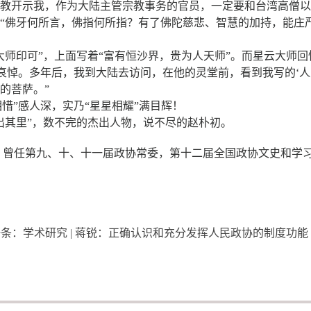
教开示我，作为大陆主管宗教事务的官员，一定要和台湾高僧以
“佛牙何所言，佛指何所指？有了佛陀慈悲、智慧的加持，能庄
大师印可”，上面写着“富有恒沙界，贵为人天师”。而星云大师
示哀悼。多年后，我到大陆去访问，在他的灵堂前，看到我写的‘
的菩萨。”
相惜”感人深，实乃“星星相耀”满目辉！
出其里”，数不完的杰出人物，说不尽的赵朴初。
，曾任第九、十、十一届政协常委，第十二届全国政协文史和学
一条：
学术研究 | 蒋锐：正确认识和充分发挥人民政协的制度功能