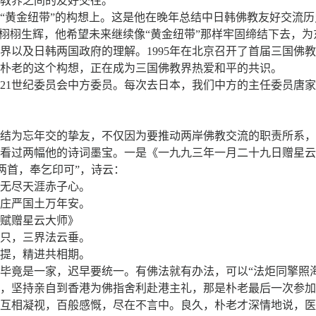
教界之间的友好交往。
“黄金纽带”的构想上。这是他在晚年总结中日韩佛教友好交流
样栩栩生辉，他希望未来继续像“黄金纽带”那样牢固缔结下去，
界以及日韩两国政府的理解。1995年在北京召开了首届三国佛
朴老的这个构想，正在成为三国佛教界热爱和平的共识。
21世纪委员会中方委员。每次去日本，我们中方的主任委员唐
结为忘年交的挚友，不仅因为要推动两岸佛教交流的职责所系，
看过两幅他的诗词墨宝。一是《一九九三年一月二十九日赠星云
两首，奉乞印可”，诗云：
无尽天涯赤子心。
庄严国土万年安。
赋赠星云大师》
只，三界法云垂。
提，精进共相期。
毕竟是一家，迟早要统一。有佛法就有办法，可以“法炬同擎照海
劝阻，坚持亲自到香港为佛指舍利赴港主礼，那是朴老最后一次参
互相凝视，百般感慨，尽在不言中。良久，朴老才深情地说，医