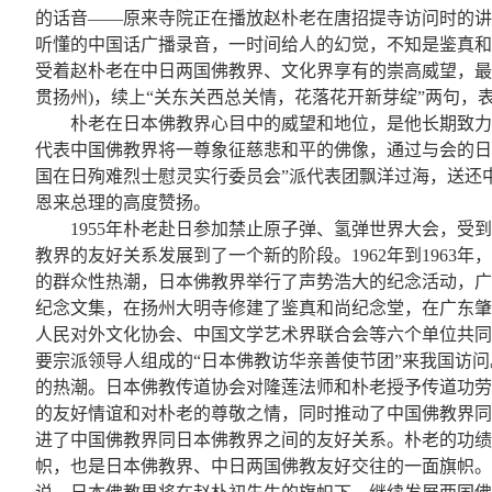
的话音——原来寺院正在播放赵朴老在唐招提寺访问时的讲
听懂的中国话广播录音，一时间给人的幻觉，不知是鉴真和
受着赵朴老在中日两国佛教界、文化界享有的崇高威望，最
贯扬州)，续上“关东关西总关情，花落花开新芽绽”两句，
朴老在日本佛教界心目中的威望和地位，是他长期致力
代表中国佛教界将一尊象征慈悲和平的佛像，通过与会的日
国在日殉难烈士慰灵实行委员会”派代表团飘洋过海，送还
恩来总理的高度赞扬。
1955年朴老赴日参加禁止原子弹、氢弹世界大会，
教界的友好关系发展到了一个新的阶段。1962年到196
的群众性热潮，日本佛教界举行了声势浩大的纪念活动，广
纪念文集，在扬州大明寺修建了鉴真和尚纪念堂，在广东肇
人民对外文化协会、中国文学艺术界联合会等六个单位共同
要宗派领导人组成的“日本佛教访华亲善使节团”来我国访问
的热潮。日本佛教传道协会对隆莲法师和朴老授予传道功劳
的友好情谊和对朴老的尊敬之情，同时推动了中国佛教界同
进了中国佛教界同日本佛教界之间的友好关系。朴老的功绩
帜，也是日本佛教界、中日两国佛教友好交往的一面旗帜。