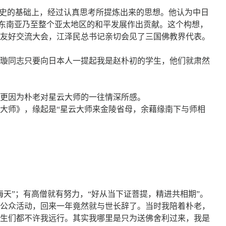
历史的基础上，经过认真思考所提炼出来的思想。他认为中日
为东南亚乃至整个亚太地区的和平发展作出贡献。这个构想，
教友好交流大会，江泽民总书记亲切会见了三国佛教界代表。
家璇同志只要向日本人一提起我是赵朴初的学生，他们就肃然
更因为朴老对星云大师的一往情深所感。
大师》，缘起是“星云大师来金陵省母，余藉缘南下与师相
天”；有高僧就有努力，“好从当下证菩提，精进共相期”。
加公众活动，回来一年竟然就与世长辞了。当时我陪着朴老，
生们都不许我远行。其实我哪里是只为送佛舍利过来，我是