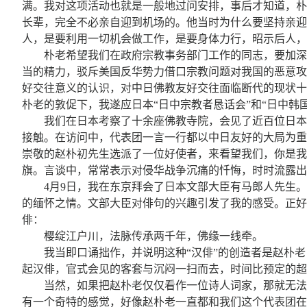
满。我对这项活动也就是一般地过问安排，事后才知道，朴
长辈，完全不必亲自迎到机场的。他当时为什么要坚持亲迎
人，是要利用一切机会做工作，是要身体力行，昭示后人，
朴老希望我们在政府宗教事务部门工作的同志，要加深
当的精力，驳斥美国反华势力借口宗教问题对我国的恶意攻
好交往意义的认识，对中日佛教友好交往面临断代的现状十
朴老的敦促下，我遂应日本“日中宗教者恳话会”和“日中韩
我们在日本考察了十余座佛教寺院，会见了近百位日本
接触。在访问中，代表团一言一行都以中日友好的大局为重
崇敬的赵朴初先生选派了一位好使者，来看望我们，你是我
旗。言谈中，常常表示对侵华战争沉痛的忏悔，时时流露出
4月9日，我在东京拜会了日本文部大臣有马郎人先生
的缅怀之情。文部大臣对俳句的兴趣引发了我的感受。正好
俳：
樱绽江户川，法脉传承两千年，佛缘一线牵。
我当即口诵拙作，并说明这种“汉俳”的创造者是赵朴
起汉俳，官式会见的客套与沉闷一扫而去，时间比预定的
当然，如果把赵朴老仅仅看作一位诗人词家，那就无法
有一个奇特的感觉，好像赵朴老一直都和我们这个代表团在