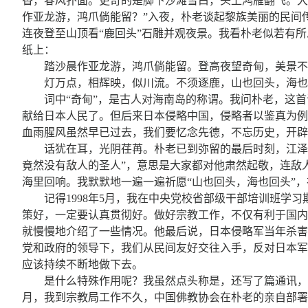
香，春风扑面。更奇的是脚下沙滩雪白，头上鸿雁翻飞。大
作亚龙游，鸿爪倘能留？”入夜，朴老谈起黎族美丽的民间
连夜登至山顶看“鹿回头”石雕并观夜景。我看朴老似若有
纸上：
踏沙晨作亚龙游，鸿爪倘能留。登高夜望奇甸，美景不
灯万点，相辉映，似川流。不须逐鹿，山也回头，海也
词中“奇甸”，是古人对海南岛的称谓。我问朴老，这
献给日本人民了。但后来日本侵略中国，侵略者以鉴真为例
血雨腥风虽然早已过去，我们要忆念先德，不忘历史，开辟
话犹在耳，光阴荏苒。朴老已到弥留的最后时刻，江泽
竟然没有敌人的圣人”，意思是大家都对他肃然起敬，连敌
海里回响。我默默地一遍一遍祈愿“山也回头，海也回头”
记得1998年5月，我在中央党校省部级干部培训班
策好，一定要认真贯彻好。做好宗教工作，不仅有利于国内
就慢慢地介绍了一些情况。他最后说，日本侵略军当年杀害
党和政府的领导下，我们从民间友好交往入手，反对日本军
应该持续不断地做下去。
是什么特殊作用呢？我虽然点头称是，还写了篇通讯，
月，我到宗教局工作不久，中国佛教协会在朴老的亲自部署