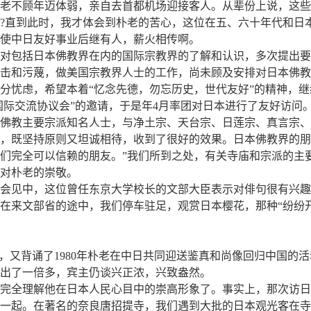
老不顾年迈体弱，亲自去首都机场迎接客人。从辈份上说，这些
?直到此时，我才体会到朴老的苦心，这位在五、六十年代和日
使中日友好事业后继有人，薪火相传啊。
对包括日本佛教界在内的国际宗教界的了解和认识，多次提出要我
击和污蔑，做美国宗教界人士的工作，尚未顾及安排对日本佛教
分忧虑，希望本着“忆念先德，勿忘历史，世代友好”的精神，
国际交流协议会”的邀请，于是年4月率团对日本进行了友好访问
佛教主要宗派知名人士，与净土宗、天台宗、日莲宗、真言宗、
，既坚持原则又坦诚相待，收到了很好的效果。日本佛教界的朋
们完全可以信赖的朋友。”我们所到之处，有关寺庙和宗派的主
对朴老的崇敬。
。会见中，这位曾任东京大学校长的文部大臣表示对俳句很有兴
在来文部省的途中，我们停车驻足，观赏日本樱花，那种“纷纷
老，又背诵了1980年朴老在中日共同迎送鉴真和尚像回归中国的
超出了一倍多，宾主仍谈兴正浓，兴致盎然。
完全理解他在日本人民心目中的崇高形象了。事实上，那次访日
一起。在著名的奈良唐招提寺，我们遇到大批的日本观光客在寺