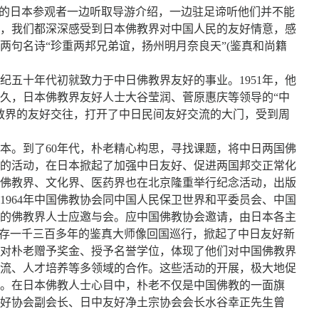
通的日本参观者一边听取导游介绍，一边驻足谛听他们并不能
，我们都深深感受到日本佛教界对中国人民的友好情意，感
句名诗“珍重两邦兄弟谊，扬州明月奈良天”(鉴真和尚籍
五十年代初就致力于中日佛教界友好的事业。1951年，他
久，日本佛教界友好人士大谷莹润、菅原惠庆等领导的“中
教界的友好交往，打开了中日民间友好交流的大门，受到周
本。到了60年代，朴老精心构思，寻找课题，将中日两国佛
周年的活动，在日本掀起了加强中日友好、促进两国邦交正常化
佛教界、文化界、医药界也在北京隆重举行纪念活动，出版
964年中国佛教协会同中国人民保卫世界和平委员会、中国
的佛教界人士应邀与会。应中国佛教协会邀请，由日本各主
保存一千三百多年的鉴真大师像回国巡行，掀起了中日友好新
对朴老赠予奖金、授予名誉学位，体现了他们对中国佛教界
流、人才培养等多领域的合作。这些活动的开展，极大地促
。在日本佛教人士心目中，朴老不仅是中国佛教的一面旗
好协会副会长、日中友好净土宗协会会长水谷幸正先生曾